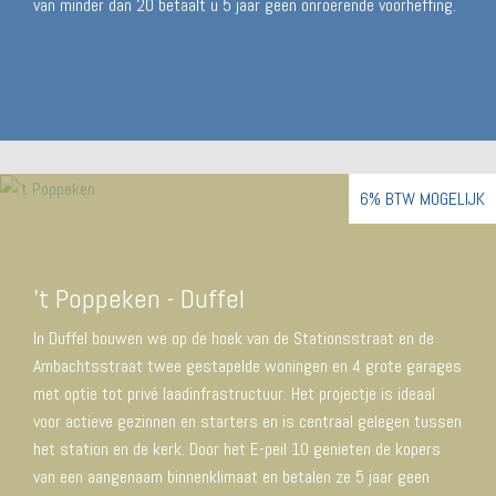
van minder dan 20 betaalt u 5 jaar geen onroerende voorheffing.
6% BTW MOGELIJK
't Poppeken - Duffel
In Duffel bouwen we op de hoek van de Stationsstraat en de
Ambachtsstraat twee gestapelde woningen en 4 grote garages
met optie tot privé laadinfrastructuur. Het projectje is ideaal
voor actieve gezinnen en starters en is centraal gelegen tussen
het station en de kerk. Door het E-peil 10 genieten de kopers
van een aangenaam binnenklimaat en betalen ze 5 jaar geen