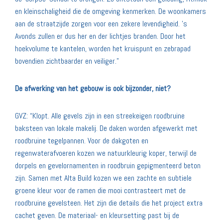
en kleinschaligheid die de omgeving kenmerken. De woonkamers
aan de straatzijde zorgen voor een zekere levendigheid. ’s
Avonds zullen er dus her en der lichtjes branden. Door het
hoekvolume te kantelen, worden het kruispunt en zebrapad
bovendien zichtbaarder en veiliger.”
De afwerking van het gebouw is ook bijzonder, niet?
GVZ: “Klopt. Alle gevels zijn in een streekeigen roodbruine
baksteen van lokale makelij. De daken worden afgewerkt met
roodbruine tegelpannen. Voor de dakgoten en
regenwaterafvoeren kozen we natuurkleurig koper, terwijl de
dorpels en gevelornamenten in roodbruin gepigmenteerd beton
zijn. Samen met Alta Build kozen we een zachte en subtiele
groene kleur voor de ramen die mooi contrasteert met de
roodbruine gevelsteen. Het zijn die details die het project extra
cachet geven. De materiaal- en kleursetting past bij de