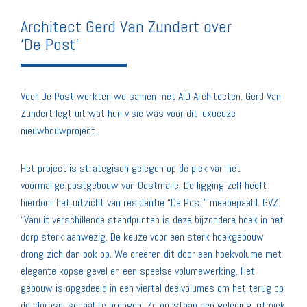
Architect Gerd Van Zundert over
‘De Post’
Voor De Post werkten we samen met AID Architecten. Gerd Van
Zundert legt uit wat hun visie was voor dit luxueuze
nieuwbouwproject.
Het project is strategisch gelegen op de plek van het
voormalige postgebouw van Oostmalle. De ligging zelf heeft
hierdoor het uitzicht van residentie “De Post” meebepaald. GVZ:
“Vanuit verschillende standpunten is deze bijzondere hoek in het
dorp sterk aanwezig. De keuze voor een sterk hoekgebouw
drong zich dan ook op. We creëren dit door een hoekvolume met
elegante kopse gevel en een speelse volumewerking. Het
gebouw is opgedeeld in een viertal deelvolumes om het terug op
de ‘dorpse’ schaal te brengen. Zo ontstaan een geleding, ritmiek